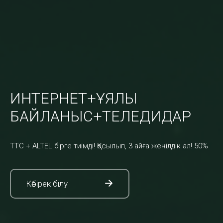
ИНТЕРНЕТ+ҰЯЛЫ
БАЙЛАНЫС+TЕЛЕДИДАР
TTC + ALTEL бірге тиімді! Қосылып, 3 айға жеңілдік ал! 50%
Көбірек білу