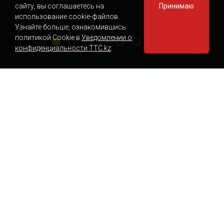
сайту, вы соглашаетесь на
Принимаю
использование cookie-файлов.
Узнайте больше, ознакомившись
политикой Cookie в
Уведомлении о
конфиденциальности TTC.kz
.
Мәліметтерді сараптау
Кеңсе үшін
Бизнес үшін
Үй үшін
Байланыс операторларына