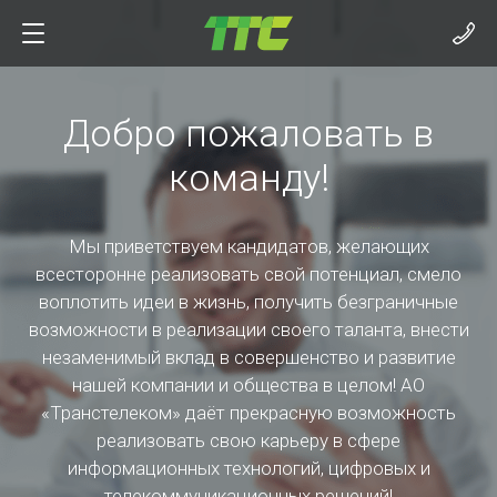
Добро пожаловать в
команду!
Мы приветствуем кандидатов, желающих
всесторонне реализовать свой потенциал, смело
воплотить идеи в жизнь, получить безграничные
возможности в реализации своего таланта, внести
незаменимый вклад в совершенство и развитие
нашей компании и общества в целом! АО
«Транстелеком» даёт прекрасную возможность
реализовать свою карьеру в сфере
информационных технологий, цифровых и
телекоммуникационных решений!