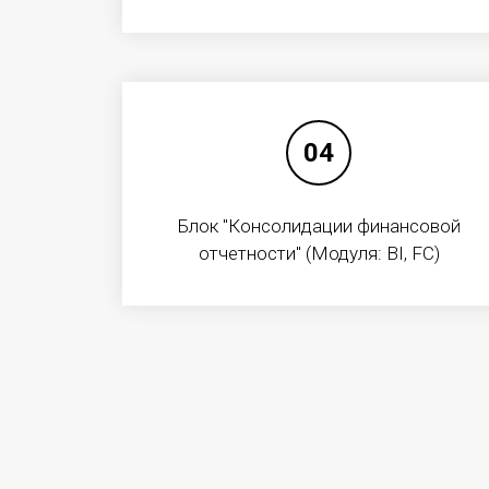
О КОМПАНИИ
История
04
Карьера
Корпоративное 
Блок "Консолидации финансовой
Пресс-центр
отчетности" (Модуля: BI, FC)
Контакты
Скачать логотип
© 2017, АО «ТРАНСТЕЛЕКОМ». ВСЕ ПРАВА ЗА