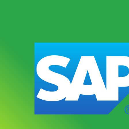
Центральный аппарат
Ru
О к
Service Desk (Се
распределения 