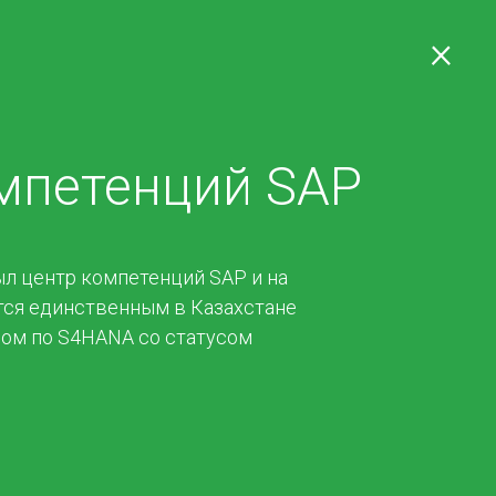
Личный кабинет
×
ы
Закупки
мпетенций SAP
л центр компетенций SAP и на
тся единственным в Казахстане
ом по S4HANA со статусом
лужбы для сбора и
тивной работы с