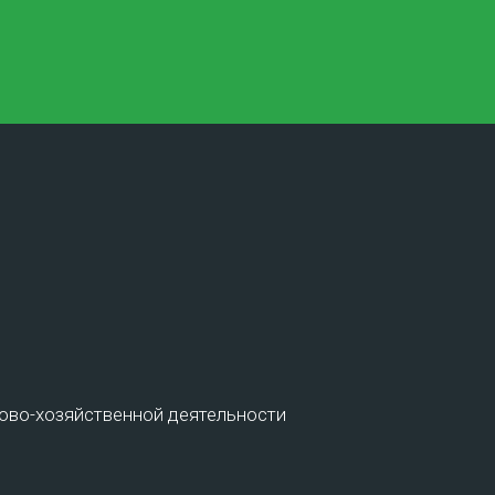
торам связи
Партнерство по В2С
Подробнее
сово-хозяйственной деятельности