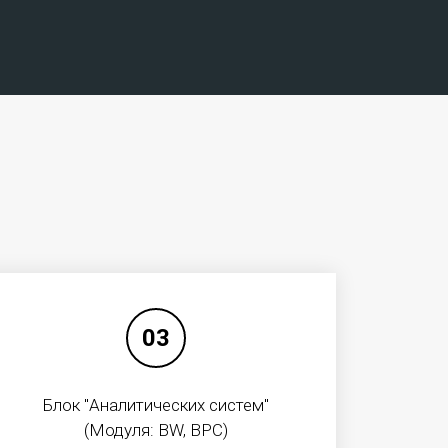
Подробнее
ой модели IaaS.
 конфигурируемый комплекс элементов
тва, программное обеспечение), с
03
ения к точке предоставления услуги.
Блок "Аналитических систем"
(Модуля: BW, BPC)