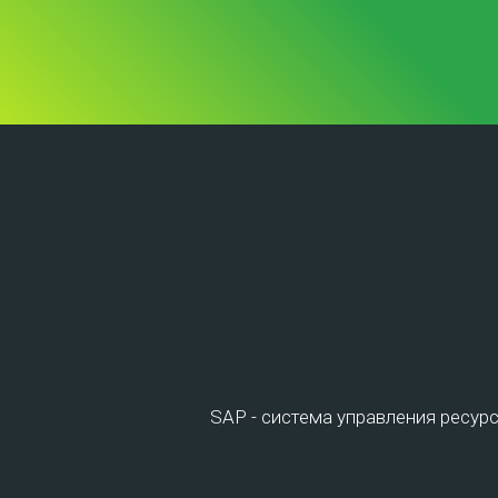
Центр обработки данных
Для оф
Virtual Data Cente
Одним из решений опти
снижения существенных 
SAP - система управления ресур
облачного провайдера с
улучшения масштабируе
информационного обмен