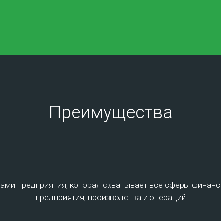
иса
Для бизнеса
Для дома
Опера
Преимущества
r
мизации внутренних бизнес-процессов компании и
затрат на ИТ - является переход к услугам
сами предприятия, которая охватывает все сферы финан
 целью увеличение спектра решаемых задач,
предприятия, производства и операций
мости ИТ-систем, повышения безопасности
а и сокращения расходов. Дата-центры