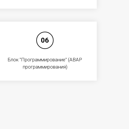
ЗАКУПКИ
отки данных
Годовой план закупок
06
Долгосрочный план закупок
Открытый тендер
Блок "Программирование" (ABAP
Ценовые предложения
программирования)
связи
Один источник
 по В2С
Закупки Филиалов
Ответственные лица
Проверка исходящих электронных документов