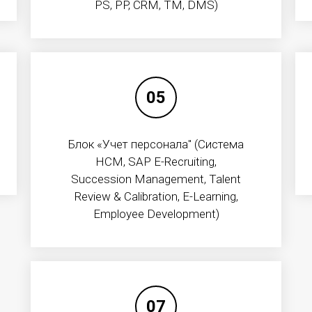
PS, PP, CRM, TM, DMS)
ПРОЕКТЫ
УСЛУГИ
Отраслевые решения
Центр обраб
05
Республиканского значения
Для офиса
управление
Смарт проекты
Для бизнеса
Блок «Учет персонала" (Система
Прочие
Для дома
HCM, SAP E-Recruiting,
Succession Management, Talent
Операторам 
Review & Calibration, E-Learning,
Партнерство
Employee Development)
ЩИЩЕНЫ
Уведомления о конфиденциальности
07