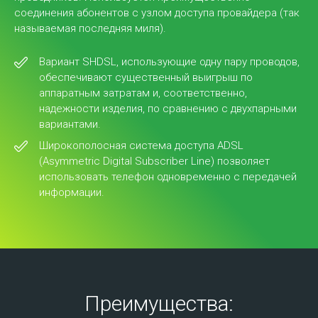
соединения абонентов с узлом доступа провайдера (так
называемая последняя миля).
Подробнее
Вариант SHDSL, использующие одну пару проводов,
обеспечивают существенный выигрыш по
аппаратным затратам и, соответственно,
надежности изделия, по сравнению с двухпарными
вариантами.
Широкополосная система доступа ADSL
(Asymmetric Digital Subscriber Line) позволяет
использовать телефон одновременно с передачей
информации.
Co-location
Co-location – это размещение клиентских
серверов на специальных площадках АО
«Транстелеком» с целью поддержки
функционирования сервера заказчика при помощи
многоуровневого резервирования каналов связи,
Преимущества:
обеспечения бесперебойного питания и