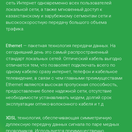
Центр обработки данных
сеть Интернет одновременно всех пользователей
локальной сети, а также мгновенный доступ к
казахстанскому и зарубежному сегментам сети и
высокоскоростную передачу большого объема
трафика.
Ethernet
— пакетная технология передачи данных. На
сегодняшний день это самый распространенный
стандарт локальных сетей. Оптический кабель выгодно
отличается тем, что позволяет подключать всего по
Virtual Data Center
одному кабелю сразу интернет, телефон и кабельное
Одним из решений оптимизации внутренних бизнес-
телевидение, в связи с чем главными преимуществами
процессов компании и снижения существенных
Ethernet являются высокая пропускная способность,
затрат на ИТ - является переход к услугам
предоставление более надежной сети, отсутствие
облачного провайдера с целью увеличение
необходимости устанавливать модем, долгий срок
спектра решаемых задач, улучшения
эксплуатации оптико-волоконного кабеля и т.д
масштабируемости ИТ-систем, повышения
безопасности информационного обмена и
XDSL
технология, обеспечивающая симметричную
сокращения расходов. Дата-центры Transtelecom
дуплексную передачу данных сигнала по паре медных
соответствуют стандартам надежности Tier 3
проводников. Используется преимущественно