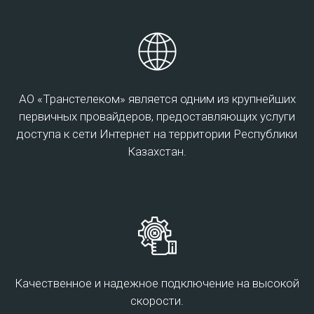
организации необходимых климатических
параметров. Дата-центры Transtelecom
соответствуют стандартам надежности Tier 3
Подробнее
АО «Транстелеком» является одним из крупнейших
первичных провайдеров, предоставляющих услуги
доступа к сети Интернет на территории Республики
Казахстан.
Центр обработки данных
Услуги Облачного центра обработки данных АО
«Транстелеком» предоставляются по сервисной модели
IaaS.
Инфраструктура IaaS – это комплексное решение,
Качественное и надежное подключение на высокой
которое позволяет использовать легко
скорости.
конфигурируемый комплекс элементов ИТ-