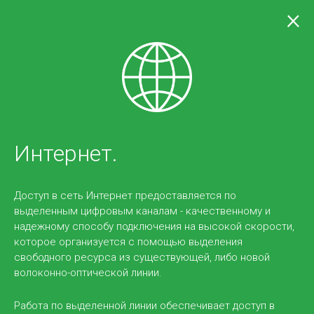
×
Услуги
Service Desk (Сервис Деск) – это комплекс мер
сервисной службы для сбора и распределения
Интернет.
обращений в ИТ-поддержку для более
эффективной работы с корпоративными
Доступ в сеть Интернет предоставляется по
пользователями.
выделенным цифровым каналам - качественному и
надежному способу подключения на высокой скорости,
которое организуется с помощью выделения
свободного ресурса из существующей, либо новой
волоконно-оптической линии.
Работа по выделенной линии обеспечивает доступ в