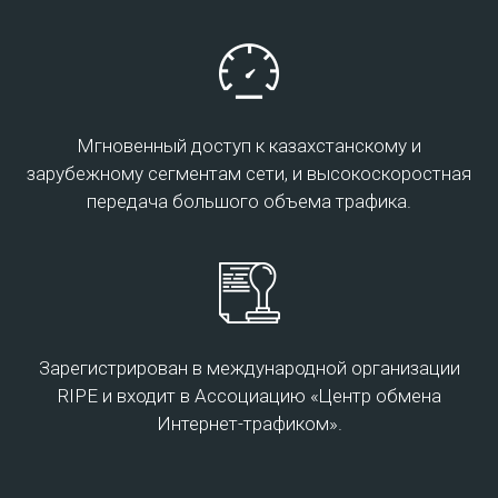
инфраструктуры (ресурсы по требованию – серверы,
хранилища данных, сетевые устройства, программное
обеспечение), с доступом к ним через сеть Интернет, то
есть без жесткой привязки вашего места расположения
к точке предоставления услуги.
Мгновенный доступ к казахстанскому и
зарубежному сегментам сети, и высокоскоростная
передача большого объема трафика.
Для офиса
Зарегистрирован в международной организации
RIPE и входит в Ассоциацию «Центр обмена
Интернет-трафиком».
Организация рабочих мест