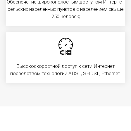
Обеспечение широкополосным доступом Интернет
Телефонная связь – первый в своем роде тип
оперативной связи. Используется как для
сельских населенных пунктов с населением свыше
передачи аналоговых сообщений, так цифровых и
250 человек;
текстовых или графических, поэтому абонентами
телефонной сети могут являться не только люди, а
также и различные аппаратные средства.
Подробнее
Высокоскоростной доступ к сети Интернет
посредством технологий ADSL, SHDSL, Ethernet.
Интернет
Доступ в сеть Интернет предоставляется по