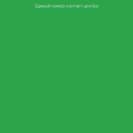
Единый номер контакт-центра
TTC-BOX
TTC предлагает пакет услуг «TTC-BOX = Интернет +
Телефония + Телевидение». Теперь они стали еще
привлекательнее! Подключите комбинированный
пакет и получите возможность одновременно
пользоваться безлимитным интернетом и
смотреть телевидение от TTC.
Подробнее