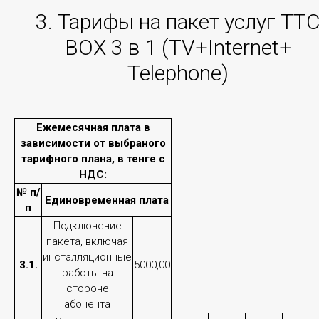
3. Тарифы на пакет услуг ТТ
Услуга «организация рабочего места» включает в
себя полноценное оснащение компьютерной
ВОХ 3 в 1 (TV+Internet+
орг.техникой (моноблоки, ноутбуки, ПК и
комплектующие к ним), офисной мебелью, услугой
Telephone)
сервиса печати и технической поддержкой
сотрудников, сервисов и систем
Клиента.
Ежемесячная плата в
зависимости от выбраного
Подробнее
тарифного плана, в тенге с
НДС:
№ п/
Единовременная плата
п
Подключение
пакета, включая
инсталляционные
3.1.
5000,00
работы на
стороне
Телефония
абонента