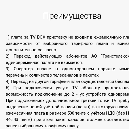
выделенным цифровым каналам - качественному и
надежному способу подключения на высокой
Преимущества
скорости, которое организуется с помощью
выделения свободного ресурса из существующей,
либо новой волоконно-оптической линии.
1) плата за TV BOX приставку не входит в ежемесячную пл
зависимости от выбранного тарифного плана и взима
Подробнее
дополнительно согласно
2) Переход действующих абонентов АО "Транстелеком
единовременная палата не взимается;
3) Оператор вправе в одностороннем порядке изме
перечень и количество телеканалов в пакетах;
4) Переход на другой тарифный план осуществляется беспла
5) При подключении услуги TV абоненту предоставля
возможность подключение до 2 - ух устройств одновреме
При подключениях дополнительной третьей точки TV треб
выделение новой учётной записи (логин) за которую взим
Внедрение и сопровождение ИТ
ежемесячная плата в размере 500 тенге с учётом НДС (без 
446,43 тенге) при этом пакет каналов должен соответств
Услуга по внедрению информационных систем для
ранее выбранному тарифному плану;
автоматизации бизнес-процессов клиента,