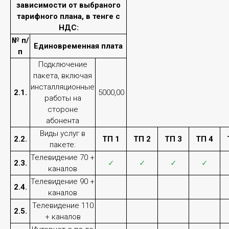
организации необходимых климатических
зависимости от выбраного
параметров. Дата-центры Transtelecom
тарифного плана, в тенге с
соответствуют стандартам надежности Tier 3
НДС:
№ п/
Единовременная плата
п
Подробнее
Подключение
пакета, включая
инсталляционные
2.1.
5000,00
работы на
стороне
абонента
Центр обработки данных
Виды услуг в
2.2.
ТП 1
ТП 2
ТП 3
ТП 4
пакете:
Телевидение 70 +
Услуги Облачного центра обработки данных АО
2.3.
✓
✓
✓
✓
каналов
«Транстелеком» предоставляются по сервисной модели
IaaS.
Телевидение 90 +
2.4.
каналов
Инфраструктура IaaS – это комплексное решение,
Телевидение 110
2.5.
которое позволяет использовать легко
+ каналов
конфигурируемый комплекс элементов ИТ-