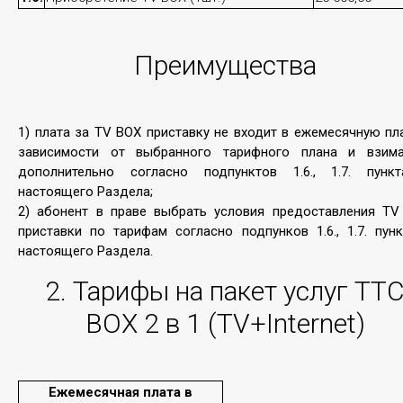
Подробнее
Преимущества
1) плата за TV BOX приставку не входит в ежемесячную пл
зависимости от выбранного тарифного плана и взима
дополнительно согласно подпунктов 1.6., 1.7. пунк
настоящего Раздела;
2) абонент в праве выбрать условия предоставления TV
приставки по тарифам согласно подпунков 1.6., 1.7. пун
Co-location
настоящего Раздела.
2. Тарифы на пакет услуг ТТ
Co-location – это размещение клиентских
серверов на специальных площадках АО
ВОХ 2 в 1 (TV+Internet)
«Транстелеком» с целью поддержки
функционирования сервера заказчика при помощи
многоуровневого резервирования каналов связи,
обеспечения бесперебойного питания и
Ежемесячная плата в