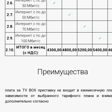
Интернет с пс до
инфраструктуры (ресурсы по требованию – серверы,
2.6.
✓
30 Мбит/с
хранилища данных, сетевые устройства, программное
Интернет с пс до
обеспечение), с доступом к ним через сеть Интернет, то
2.7.
✓
50 Мбит/с
есть без жесткой привязки вашего места расположения
Интернет с пс до
к точке предоставления услуги.
2.8.
✓
70 Мбит/с
Интернет с пс до
2.9.
✓
100 Мбит/с
ИТОГО в месяц
2.10.
4300,00
4800,00
5200,00
5400,00
4
Для офиса
(с НДС):
Преимущества
плата за TV BOX приставку не входит в ежемесячную пла
зависимости от выбранного тарифного плана и взима
дополнительно согласно
Организация рабочих мест