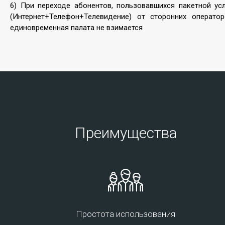
6) При переходе абонентов, пользовавшихся пакетной ус
улучшения качества продукта и оптимизация
(Интернет+Телефон+Телевидение) от сторонних оператор
управления.
единовременная палата не взимается
Подробнее
Преимущества
IP VPN
Виртуальная частная сеть передачи данных – это
технология, обеспечивающая защищённую
(закрытую от внешнего доступа) связь логической
сети поверх частной или публичной при наличии
Простота использования
высокоскоростного интернета, для передачи