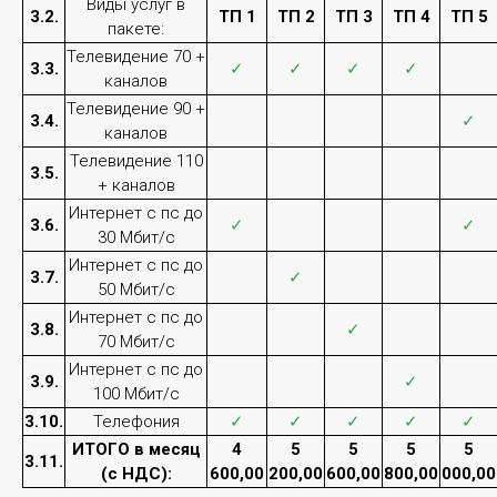
Виды услуг в
Телефонная связь – первый в своем роде тип
3.2.
ТП 1
ТП 2
ТП 3
ТП 4
ТП 5
пакете:
оперативной связи. Используется как для
передачи аналоговых сообщений, так цифровых и
Телевидение 70 +
3.3.
✓
✓
✓
✓
текстовых или графических, поэтому абонентами
каналов
телефонной сети могут являться не только люди, а
Телевидение 90 +
3.4.
✓
также и различные аппаратные средства.
каналов
Телевидение 110
3.5.
+ каналов
Подробнее
Интернет с пс до
3.6.
✓
✓
30 Мбит/с
Интернет с пс до
3.7.
✓
50 Мбит/с
Интернет с пс до
3.8.
✓
70 Мбит/с
Интернет с пс до
3.9.
✓
100 Мбит/с
3.10.
Телефония
✓
✓
✓
✓
✓
Интернет
ИТОГО в месяц
4
5
5
5
5
3.11.
(с НДС):
600,00
200,00
600,00
800,00
000,00
Доступ в сеть Интернет предоставляется по