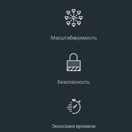
данных между объектами по протоколу TCP/IP.
Подробнее
Масштабируемость
Безопасность
Контакт-центр
Представляет собой специализированную
организацию или функциональное подразделение
предприятия, деятельность которых связана с
обработкой телефонных звонков и установлением
Экономия времени
каналов коммуникаций с потенциальными