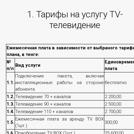
Центр обработки данных
1. Тарифы на услугу TV-
телевидение
Ежемесячная плата в зависимости от выбраного тариф
плана, в тенге:
№
Единовреме
Вид услуги
Virtual Data Center
п/п
плата
Подключение пакета, включая
Одним из решений оптимизации внутренних бизнес-
1.1.
инсталляционные работы на стороне
бесплатно
процессов компании и снижения существенных
абонента
затрат на ИТ - является переход к услугам
1.2.
Телевидение 70 + каналов
2 200,00
облачного провайдера с целью увеличение
1.3.
Телевидение 90 + каналов
2 500,00
спектра решаемых задач, улучшения
масштабируемости ИТ-систем, повышения
1.4.
Телевидение 110 + каналов
2 700,00
безопасности информационного обмена и
Ежемесячная плата за аренду TV BOX
1.5.
300,00
сокращения расходов. Дата-центры Transtelecom
(1шт.)
соответствуют стандартам надежности Tier 3
1.6.
Приобретение TV BOX (1шт.)
25 600,00