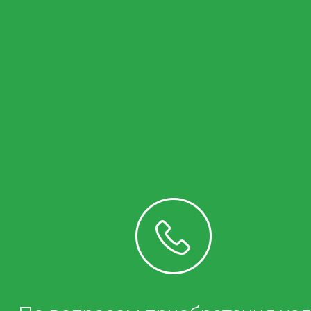
Подробнее
Операторам связи
Интернет
Доступ в сеть Интернет предоставляется по
выделенным цифровым каналам - качественному и
надежному способу подключения на высокой
скорости, которое организуется с помощью
выделения свободного ресурса из существующей,