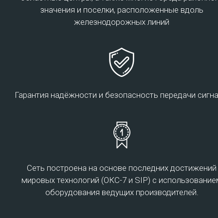
значения и поселки, расположенные вдоль
железнодорожных линий
Подробнее
Гарантия надёжности и безопасность передачи сигна
Co-location
Co-location – это размещение клиентских
серверов на специальных площадках АО
Сеть построена на основе последних достижений
«Транстелеком» с целью поддержки
мировых технологий (ОКС-7 и SIP) с использование
функционирования сервера заказчика при помощи
оборудования ведущих производителей.
многоуровневого резервирования каналов связи,
обеспечения бесперебойного питания и