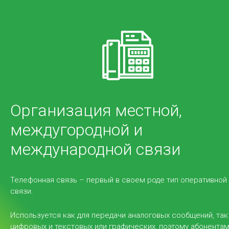
Услуги
Service Desk (Сервис Деск) – это комплекс мер
сервисной службы для сбора и распределения
Организация местной,
обращений в ИТ-поддержку для более
междугородной и
эффективной работы с корпоративными
пользователями.
международной связи
Телефонная связь – первый в своем роде тип оперативной
связи.
Используется как для передачи аналоговых сообщений, так
цифровых и текстовых или графических, поэтому абонента