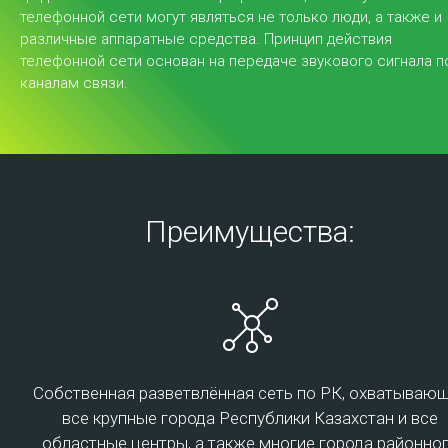
Центр обработки данных
телефонной сети могут являться не только люди, а также и
различные аппаратные средства. Принцип действия
телефонной сети основан на передаче звукового сигнала п
каналам связи.
Virtual Data Center
Преимущества:
Одним из решений оптимизации внутренних бизнес-
процессов компании и снижения существенных
затрат на ИТ - является переход к услугам
облачного провайдера с целью увеличение
спектра решаемых задач, улучшения
масштабируемости ИТ-систем, повышения
Собственная разветвлённая сеть по РК, охватываю
безопасности информационного обмена и
сокращения расходов. Дата-центры Transtelecom
все крупные города Республики Казахстан и все
соответствуют стандартам надежности Tier 3
областные центры, а также многие города районно