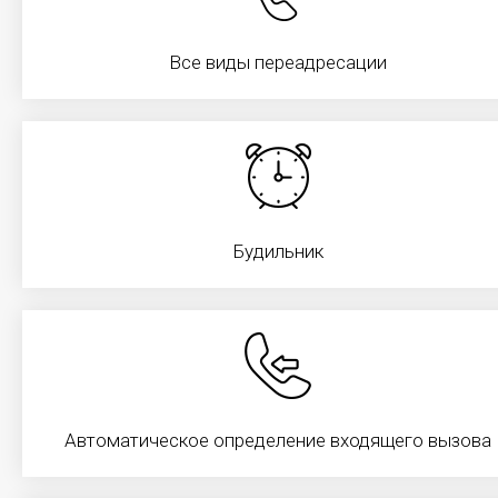
инфраструктуры (ресурсы по требованию – серверы,
хранилища данных, сетевые устройства, программное
обеспечение), с доступом к ним через сеть Интернет, то
Все виды переадресации
есть без жесткой привязки вашего места расположения
к точке предоставления услуги.
Для офиса
Будильник
Автоматическое определение входящего вызова
Организация рабочих мест