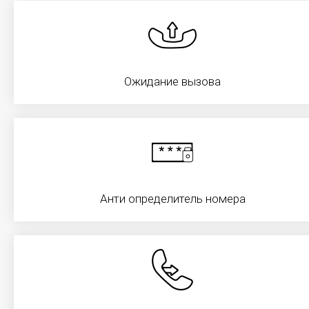
Услуга «организация рабочего места» включает в
себя полноценное оснащение компьютерной
орг.техникой (моноблоки, ноутбуки, ПК и
комплектующие к ним), офисной мебелью, услугой
сервиса печати и технической поддержкой
Ожидание вызова
сотрудников, сервисов и систем
Клиента.
Подробнее
Анти определитель номера
Телефония