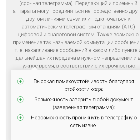
(срочная телеграмма). Передающий и приемный
аппараты могут соединяться непосредственно друг
другом линиями связи или подключаться к
Для бизнеса
автоматическим телеграфным станциям (АТС)
цифровой и аналоговой систем. Также возможно
применение так называемой коммутации сообщени
т. е. накапливание сообщений в каком-либо пункте 
дальнейшая их передача в нужном направлении и 
нужное время, в соответствии с их срочностью:
Высокая помехоустойчивость благодаря
стойкости кода;
Услуги ITSM
Возможность заверить любой документ
(заверенная телеграмма);
Комплекс мер и решений на базе единой облачной
платформы ServiceNow, с оптимальным
Невозможность проникнуть в телеграфную
использованием ресурсов и ориентацией на
сеть извне.
потребности заказчика, с целью повышения
эффективности бизнеса.