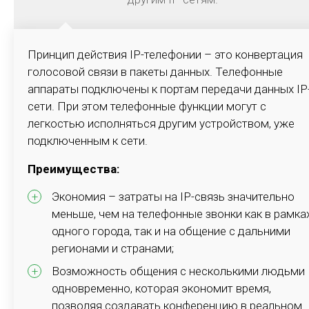
улучшения качества продукта и оптимизация
управления.
Принцип действия IP-телефонии – это конвертация
голосовой связи в пакеты данных. Телефонные
Подробнее
аппараты подключены к портам передачи данных IP
сети. При этом телефонные функции могут с
легкостью исполняться другим устройством, уже
подключенным к сети.
Преимущества:
Экономия – затраты на IP-связь значительно
меньше, чем на телефонные звонки как в рамка
IP VPN
одного города, так и на общение с дальними
Виртуальная частная сеть передачи данных – это
регионами и странами;
технология, обеспечивающая защищённую
Возможность общения с несколькими людьми
(закрытую от внешнего доступа) связь логической
одновременно, которая экономит время,
сети поверх частной или публичной при наличии
позволяя создавать конференцию в реальном
высокоскоростного интернета, для передачи