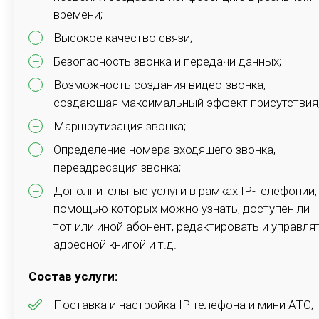
времени;
данных между объектами по протоколу TCP/IP.
Высокое качество связи;
Безопасность звонка и передачи данных;
Подробнее
Возможность создания видео-звонка,
создающая максимальный эффект присутствия
Маршрутизация звонка;
Определение номера входящего звонка,
переадресация звонка;
Дополнительные услуги в рамках IP-телефонии,
помощью которых можно узнать, доступен ли
Контакт-центр
тот или иной абонент, редактировать и управля
Представляет собой специализированную
адресной книгой и т.д.
организацию или функциональное подразделение
предприятия, деятельность которых связана с
Состав услуги:
обработкой телефонных звонков и установлением
Поставка и настройка IP телефона и мини АТС;
каналов коммуникаций с потенциальными