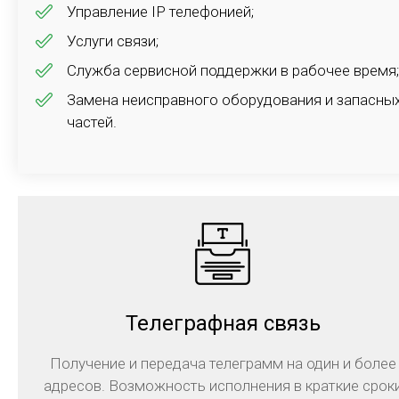
клиентами.
Управление IP телефонией;
Услуги связи;
Подробнее
Служба сервисной поддержки в рабочее время;
Замена неисправного оборудования и запасны
частей.
Виртуальная АТС
Сервис для обработки звонков, телефонизации
офиса и полного контроля за работой сотрудников
Телеграфная связь
Получение и передача телеграмм на один и более
Подробнее
адресов. Возможность исполнения в краткие срок