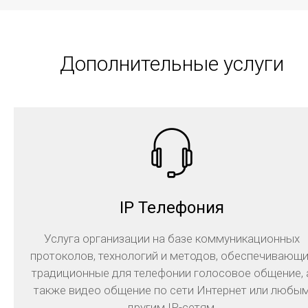
выделенным цифровым каналам - качественному и
надежному способу подключения на высокой
скорости, которое организуется с помощью
выделения свободного ресурса из существующей,
Дополнительные услуги
либо новой волоконно-оптической линии.
Подробнее
IP Телефония
Услуга организации на базе коммуникационных
протоколов, технологий и методов, обеспечивающи
Внедрение и сопровождение ИТ
традиционные для телефонии голосовое общение, 
Услуга по внедрению информационных систем для
также видео общение по сети Интернет или любы
автоматизации бизнес-процессов клиента,
другим IP-сетям.