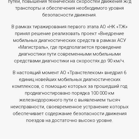
путей, повышения технических скоростей движения ж/д
электроэнергии и дизельного топлива в области
транспорты и обеспечения необходимого уровня
железнодорожного транспорта.
безопасности движения.
В рамках тиражирования первого этапа АО «НК «ҚТЖ»
принял решение реализовать проект «Внедрение
Подробнее
мобильных диагностических средств в рамках АСУ
«Магистраль», где предполагается проведение
диагностики пути современными мобильными
средствами диагностики на скоростях до 90 км/ч.
В настоящий момент АО «Транстелеком» внедрил 6
единиц новейших мобильных диагностических
АСУ «Магистраль»
комплексов, с помощью которых за прошедший год
Автоматизированная система управления
продиагностировано порядка 100 000 км
«Магистраль» — это инновационный проект
железнодорожного пути с выявлением тысяч
железнодорожной отрасли, входящий в
неисправности, своевременное устранение которых
государственную программу «Цифровой
обеспечивает содержание безопасности движения
Казахстан» и «Цифровая железная дорога» АО «НК
поездов на достаточно высоко уровне.
«ҚТЖ». В период с 2013 по 2015 гг. АО
«Транстелеком» успешно реализовал Научно-