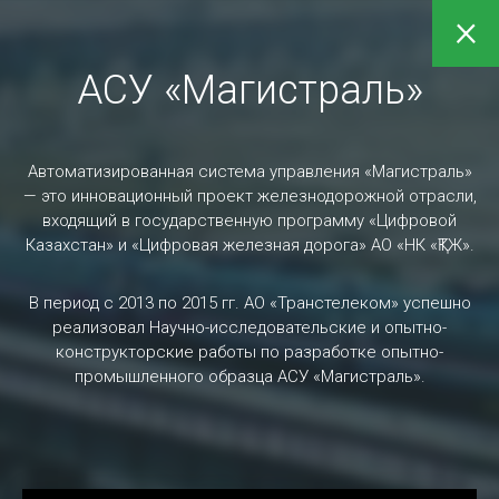
×
АСУ «Магистраль»
Проекты
Автоматизированная система управления «Магистраль»
— это инновационный проект железнодорожной отрасли,
Service Desk (Сервис Деск) – это комплекс мер
входящий в государственную программу «Цифровой
сервисной службы для сбора и распределения
Казахстан» и «Цифровая железная дорога» АО «НК «ҚТЖ».
обращений в ИТ-поддержку для более
эффективной работы с корпоративными
В период с 2013 по 2015 гг. АО «Транстелеком» успешно
пользователями.
реализовал Научно-исследовательские и опытно-
конструкторские работы по разработке опытно-
промышленного образца АСУ «Магистраль».