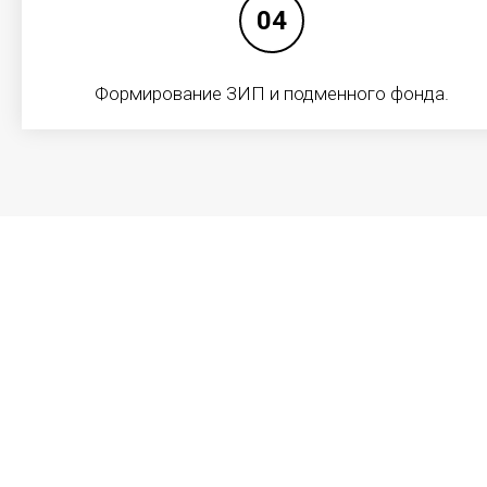
Телефонная связь – первый в своем роде тип
04
оперативной связи. Используется как для
передачи аналоговых сообщений, так цифровых и
текстовых или графических, поэтому абонентами
Формирование ЗИП и подменного фонда.
телефонной сети могут являться не только люди, а
также и различные аппаратные средства.
Подробнее
Интернет
Доступ в сеть Интернет предоставляется по