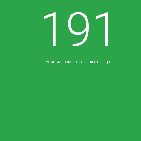
191
Подробнее
Единый номер контакт-центра
Аренда магистральных цифровых
каналов на базе ВОЛС
АО «Транстелеком» предоставляет в пользование
операторам связи цифровые выделенные каналы
связи на всей территории Республики Казахстан с
пропускной способностью от 64 кбит/сек и выше.