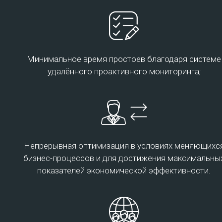
организации необходимых климатических
параметров. Дата-центры Transtelecom
соответствуют стандартам надежности Tier 3
Подробнее
Минимальное время простоев благодаря системе
удалённого проактивного мониторинга;
Центр обработки данных
Непрерывная оптимизация в условиях меняющихс
Услуги Облачного центра обработки данных АО
бизнес-процессов и для достижения максимальны
«Транстелеком» предоставляются по сервисной модели
показателей экономической эффективности.
IaaS.
Инфраструктура IaaS – это комплексное решение,
которое позволяет использовать легко
конфигурируемый комплекс элементов ИТ-