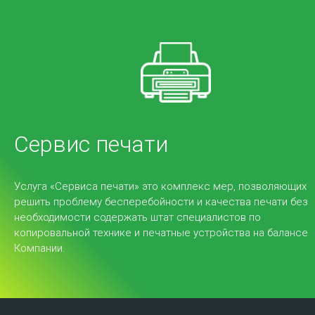
Услуги
Service Desk (Сервис Деск) – это комплекс мер
Сервис печати
сервисной службы для сбора и распределения
обращений в ИТ-поддержку для более
эффективной работы с корпоративными
Услуга «Сервиса печати» это комплекс мер, позволяющих
пользователями.
решить проблему бесперебойности и качества печати без
необходимости содержать штат специалистов по
копировальной технике и печатные устройства на балансе
Компании.