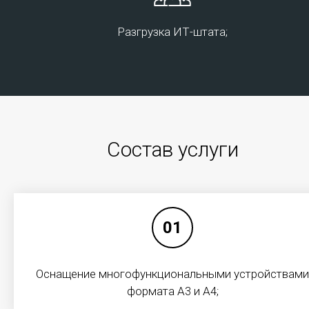
инфраструктуры (ресурсы по требованию – серверы,
хранилища данных, сетевые устройства, программное
Разгрузка ИТ-штата;
обеспечение), с доступом к ним через сеть Интернет, то
есть без жесткой привязки вашего места расположения
к точке предоставления услуги.
Для офиса
Состав услуги
01
Оснащение многофункциональными устройствами
формата А3 и А4;
Организация рабочих мест