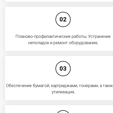
Услуга «организация рабочего места» включает в
себя полноценное оснащение компьютерной
орг.техникой (моноблоки, ноутбуки, ПК и
02
комплектующие к ним), офисной мебелью, услугой
сервиса печати и технической поддержкой
сотрудников, сервисов и систем
Клиента.
Планово-профилактические работы, Устранение
неполадок и ремонт оборудования;
Подробнее
03
Обеспечение бумагой, картриджами, тонерами, а такж
утилизация;
Телефония