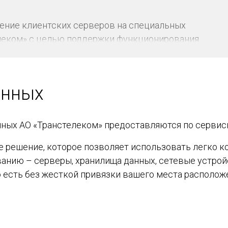
вуют стандартам надежности Tier 3
ещение клиентских серверов на специальных
леком» с целью поддержки функционирования
 помощи многоуровневого резервирования каналов
перебойного питания и организации необходимых
ов. Дата-центры Transtelecom соответствуют
анных
Tier 3
нных АО «Транстелеком» предоставляются по сервисн
ое решение, которое позволяет использовать легко
анию – серверы, хранилища данных, сетевые устройс
о есть без жесткой привязки вашего места располож