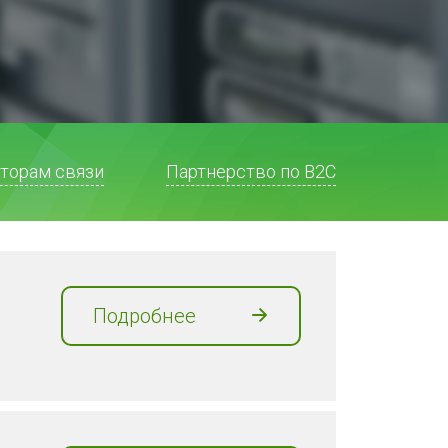
торам связи
Партнерство по В2С
Подробнее