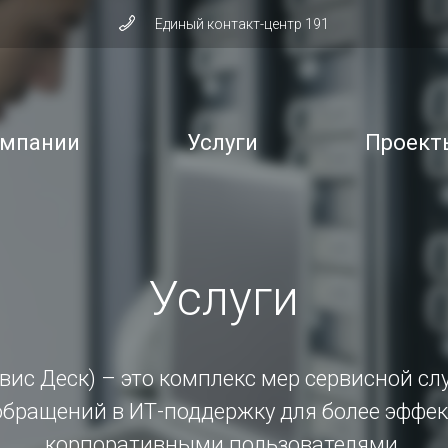
Единый контакт-центр 191
омпании
Услуги
Проект
Услуги
рвис Деск) – это комплекс мер сервисной с
обращений в ИТ-поддержку для более эффек
корпоративными пользователями.