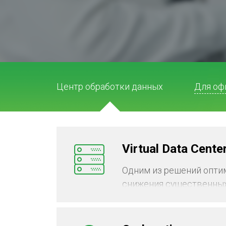
Центр обработки данных
Для оф
Virtual Data Cente
Одним из решений опти
снижения существенных 
облачного провайдера с
улучшения масштабируе
информационного обмен