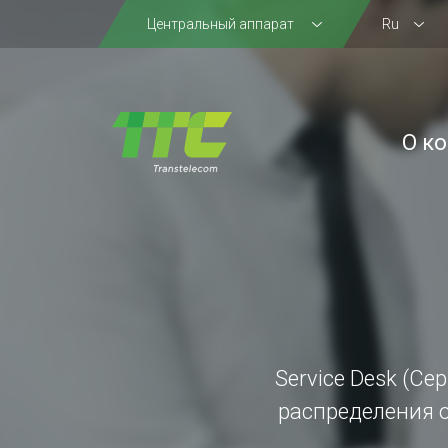
Центральный аппарат
Ru
О к
Service Desk (Се
распределения 