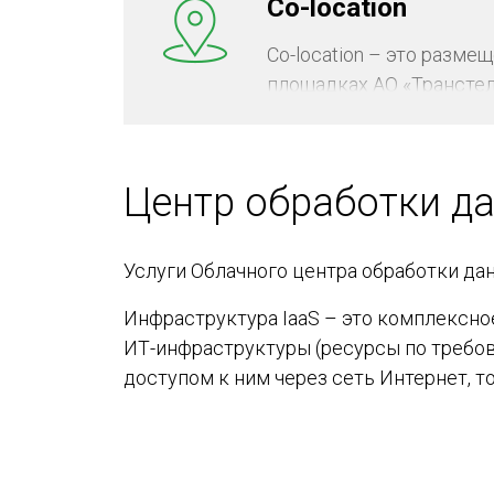
Co-location
Transtelecom соответст
Co-location – это разм
площадках АО «Трансте
сервера заказчика при
связи, обеспечения бес
климатических параметр
Центр обработки д
стандартам надежности 
Услуги Облачного центра обработки да
Инфраструктура IaaS – это комплексн
ИТ-инфраструктуры (ресурсы по требов
доступом к ним через сеть Интернет, т