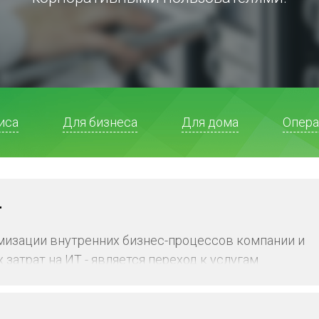
иса
Для бизнеса
Для дома
Опера
r
мизации внутренних бизнес-процессов компании и
затрат на ИТ - является переход к услугам
 целью увеличение спектра решаемых задач,
мости ИТ-систем, повышения безопасности
а и сокращения расходов. Дата-центры