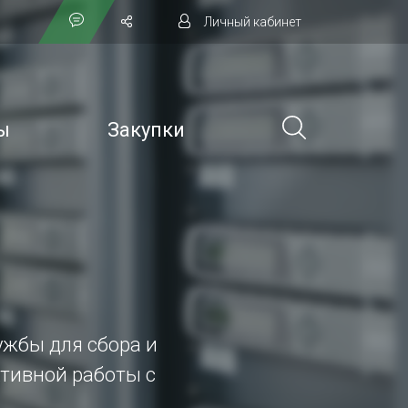
Личный кабинет
ы
Закупки
лужбы для сбора и
тивной работы с