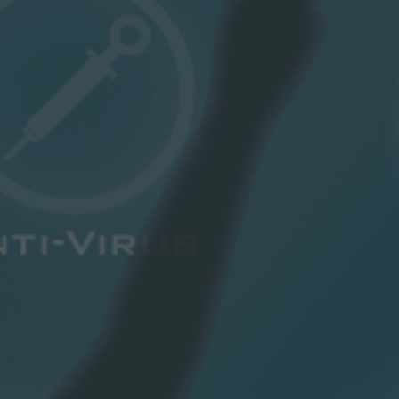
Подробнее
ЗАКУПКИ
отки данных
Годовой план закупок
Долгосрочный план закупок
Открытый тендер