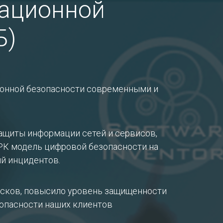
мационной
Б)
Подробнее
онной безопасности современными и
ащиты информации сетей и сервисов,
Подробнее
в РК модель цифровой безопасности на
ий инцидентов.
исков, повысило уровень защищенности
опасности наших клиентов