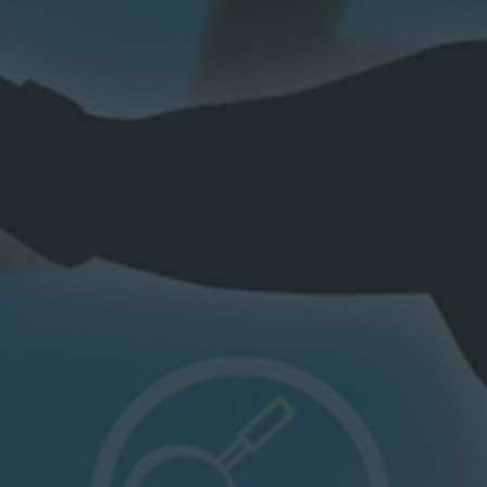
Пресс-центр
Контакты
Скачать логотип
© 2017, АО «ТРАНСТЕЛЕКОМ». ВСЕ ПРАВА ЗА
КОЛЛ - ЦЕНТР:
191
WHATSAPP:
8 (771) 010 01 91
Телефон доверия:
Транстелеком