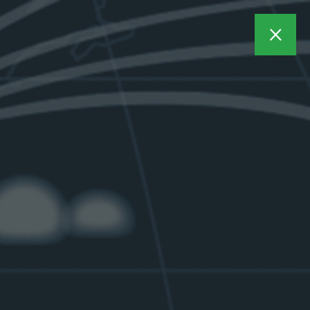
Личный кабинет
×
ы
Закупки
лужбы для сбора и
тивной работы с