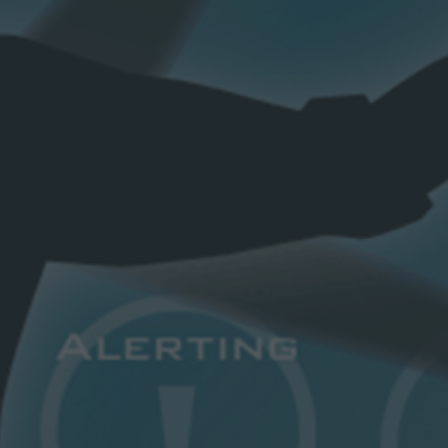
Ценовые предложения
связи
Один источник
 по В2С
Закупки Филиалов
Ответственные лица
Проверка исходящих электронных документов
сти
Онлайн подключение к услугам связи
Корпоративное мотивационное приложение
Сертификат безопасности
Скачать инструкцию по установке сертификата
оррупции
безопасности
лиц
Кодекс деловой этики