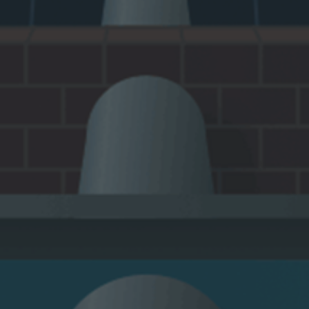
Республиканского значения
Смарт п
«Энергодиспетчерская тяга» (АСУ ЭДТ)
АСУ ЭДТ - это комплексная автоматизация и
информационная поддержка бизнес-процессов по
учёту, контролю и анализу потребления:
электроэнергии и дизельного топлива в области
железнодорожного транспорта.