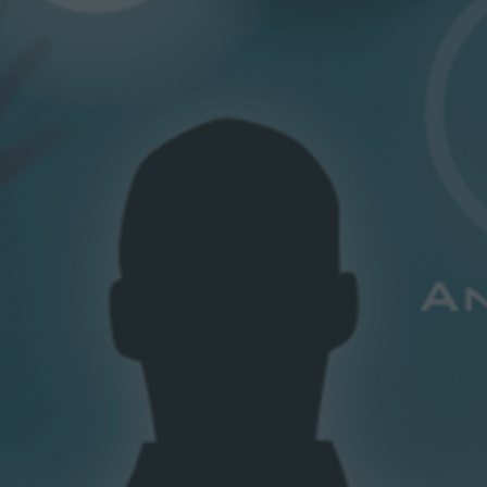
Система управления информационной безопасностью (СУИБ)
«СУИБ» – сервис, обеспечивающий выявление и
предотвращение инцидентов информационной
безопасности современными и функциональными
средствами.
ПРОЕКТЫ
УСЛУГИ
Отраслевые решения
Центр обраб
Республиканского значения
Для офиса
управление
Смарт проекты
Для бизнеса