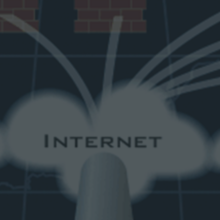
Единый контакт-центр 191
омпании
Услуги
Проект
Проекты
рвис Деск) – это комплекс мер сервисной с
обращений в ИТ-поддержку для более эффек
корпоративными пользователями.