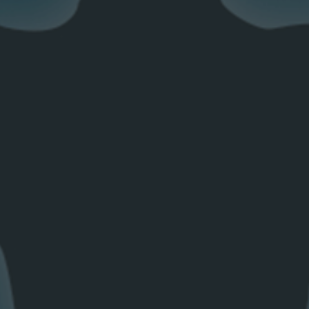
Прочие
Для дома
Операторам 
Партнерство
ЩИЩЕНЫ
Уведомления о конфиденциальности
Политика информационной безопасно
Правила пользования сайтом
телекоммуникационной компании
«Транстелеком»
Горячая линия по противодействию к
Публичный договор для физических 
Публичный договор по услуге IaaS
Кабельная канализация