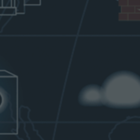
Центральный аппарат
Ru
О к
Service Desk (Се
распределения 