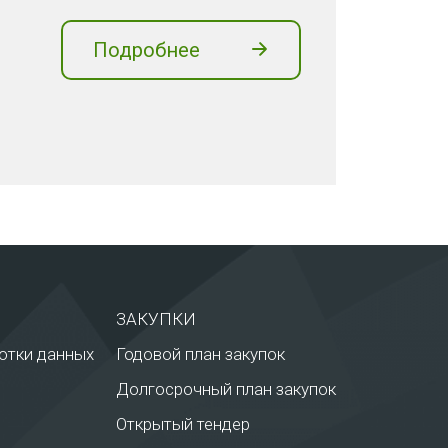
Подробнее
ЗАКУПКИ
отки данных
Годовой план закупок
Долгосрочный план закупок
Открытый тендер