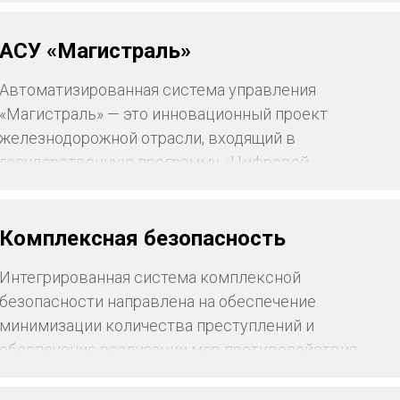
АСУ «Магистраль»
Автоматизированная система управления
«Магистраль» — это инновационный проект
железнодорожной отрасли, входящий в
государственную программу «Цифровой
Казахстан» и «Цифровая железная дорога» АО «НК
«ҚТЖ». В период с 2013 по 2015 гг. АО
«Транстелеком» успешно реализовал Научно-
Комплексная безопасность
исследовательские и опытно-конструкторские
Интегрированная система комплексной
работы по разработке опытно-промышленного
безопасности направлена на обеспечение
образца АСУ «Магистраль».
минимизации количества преступлений и
обеспечение реализации мер противодействия
экстремизму и терроризму в местах большого
скопления людей.