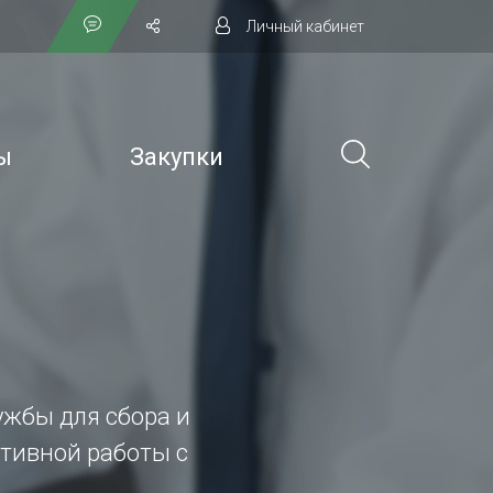
Личный кабинет
ы
Закупки
лужбы для сбора и
тивной работы с