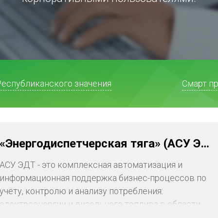
Республиканского значения
Смарт п
«Энергодиспетчерская тяга» (АСУ ЭДТ)
АСУ ЭДТ - это комплексная автоматизация и
информационная поддержка бизнес-процессов по
учёту, контролю и анализу потребления:
электроэнергии и дизельного топлива в области
железнодорожного транспорта.