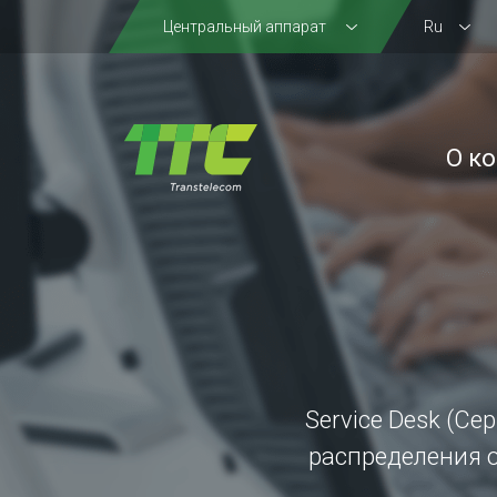
Центральный аппарат
Ru
О к
Service Desk (Се
распределения 