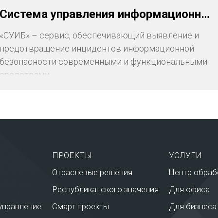
Система управления информационной безопасностью (СУИБ)
«СУИБ» – сервис, обеспечивающий выявление и
предотвращение инцидентов информационной
безопасности современными и функциональными
средствами.
ПРОЕКТЫ
УСЛУГИ
Отраслевые решения
Центр обраб
Республиканского значения
Для офиса
управление
Смарт проекты
Для бизнеса