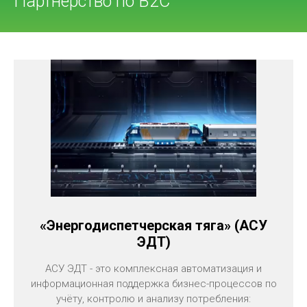
Партнерство по В2С
«Энергодиспетчерская тяга» (АСУ
ЭДТ)
АСУ ЭДТ - это комплексная автоматизация и
информационная поддержка бизнес-процессов по
учёту, контролю и анализу потребления: