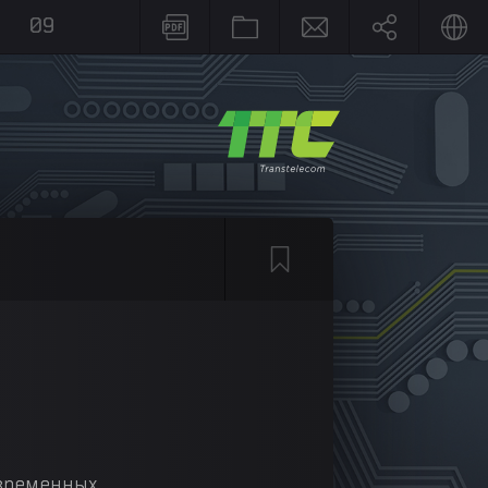
09
RU
EN
KZ
овременных