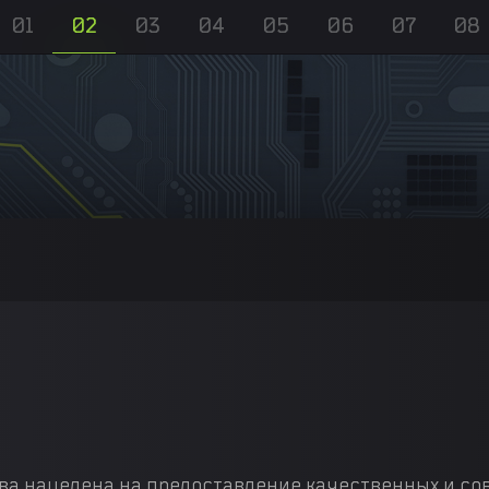
01
02
03
04
05
06
07
08
а нацелена на предоставление качественных и с