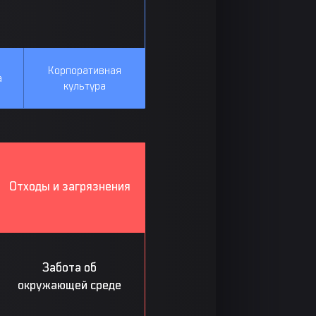
Корпоративная
а
культура
Отходы и загрязнения
Забота об
окружающей среде