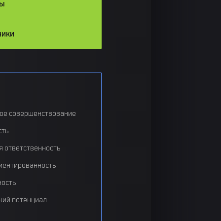
сы
ники
ое совершенствование
сть
я ответственность
иентированность
ность
кий потенциал