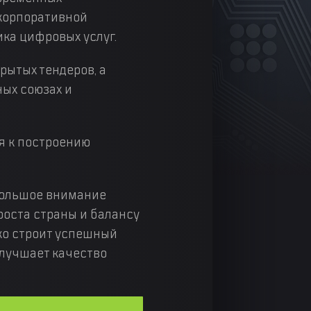
 корпоративной
ка цифровых услуг.
рытых тендеров, а
ных союзах и
я к построению
большое внимание
роста страны и балансу
ко строит успешный
улучшает качество