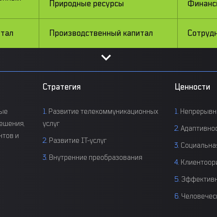
Природные ресурсы
Финан
итал
Производственный капитал
Сотруд
Стратегия
Ценности
ные
Развитие телекоммуникационных
Непрерывн
ешения,
услуг
Адаптивно
нтов и
Развитие IT-услуг
Социальна
Внутренние преобразования
Клиентоор
Эффектив
Человечес