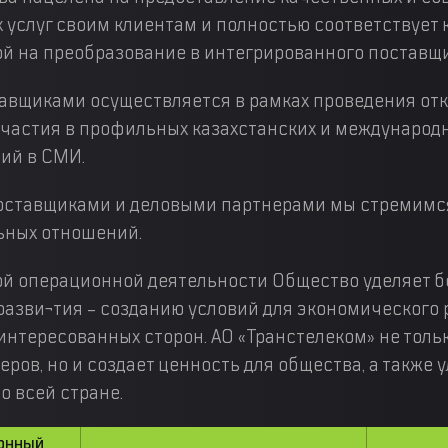
услуг своим клиентам и полностью соответствует
ой на преобразование в интегрированного поставщи
авщиками осуществляется в рамках проведения отк
участия в профильных казахстанских и международ
ций в СМИ.
оставщиками и деловыми партнерами мы стремимс
ьных отношений.
ой операционной деятельности Общество уделяет 
разви¬тия – созданию условий для экономического 
интересованных сторон. АО «Транстелеком» не толь
еров, но и создает ценность для общества, а также 
о всей стране.
онный